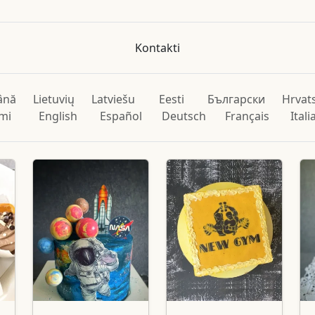
Kontakti
ână
Lietuvių
Latviešu
Eesti
Български
Hrvat
mi
English
Español
Deutsch
Français
Ital