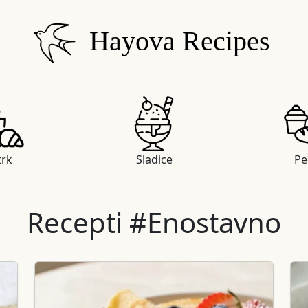
Hayova Recipes
trk
Sladice
Pe
Recepti #Enostavno