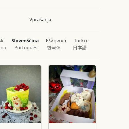
Vprašanja
ski
Slovenščina
Ελληνικά
Türkçe
iano
Português
한국어
日本語