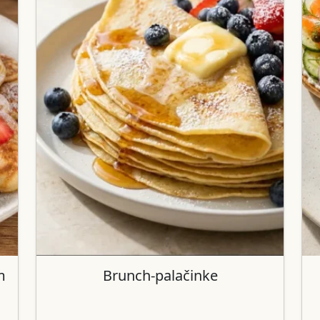
m
Brunch-palačinke