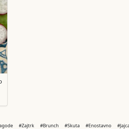
o
Jagode
#Zajtrk
#Brunch
#Skuta
#Enostavno
#Jajc