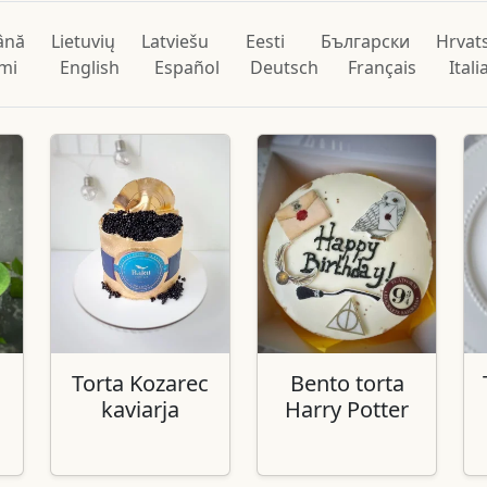
ână
Lietuvių
Latviešu
Eesti
Български
Hrvat
mi
English
Español
Deutsch
Français
Ital
Torta Kozarec
Bento torta
kaviarja
Harry Potter