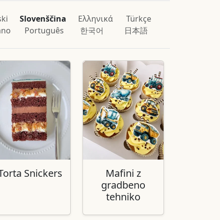
ski
Slovenščina
Ελληνικά
Türkçe
iano
Português
한국어
日本語
Torta Snickers
Mafini z
gradbeno
tehniko