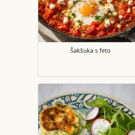
Šakšuka s feto