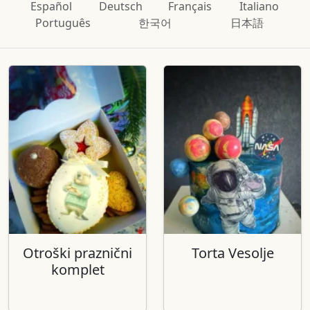
Español
Deutsch
Français
Italiano
Português
한국어
日本語
Otroški praznični
Torta Vesolje
komplet