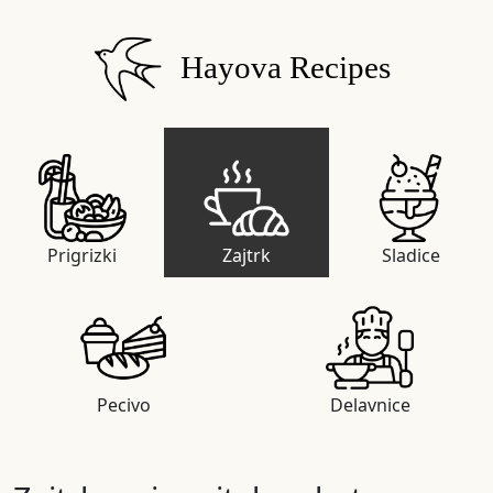
Hayova Recipes
Prigrizki
Zajtrk
Sladice
Pecivo
Delavnice