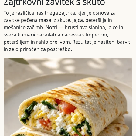
Zajtrkovni zavitek s skuto
To je različica nasitnega zajtrka, kjer je osnova za
zavitke pečena masa iz skute, jajca, peteršilja in
mešanice začimb. Notri — hrustljava slanina, jajce in
sveža kumarična solatna nadevka s koperom,
peteršiljem in rahlo prelivom. Rezultat je nasiten, barvit
in zelo priročen za postrežbo.