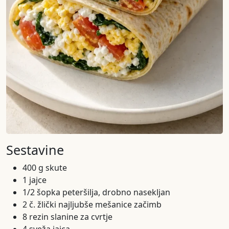
Sestavine
400 g skute
1 jajce
1/2 šopka peteršilja, drobno nasekljan
2 č. žlički najljubše mešanice začimb
8 rezin slanine za cvrtje