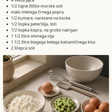
4 sveža jajca
1/2 čajne žličke morske soli
malo mletega črnega popra
1/2 kumare, narezane na kocke
1/2 šopka peteršilja, listi
1/2 šopka kopra, na grobo natrgan
1 1/2 žlice olivnega olja
1 1/2 žlice blagega belega balzamičnega kisa
2 ščepca soli