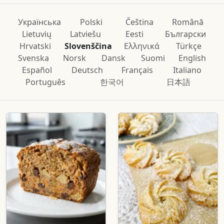
Українська
Polski
Čeština
Română
Lietuvių
Latviešu
Eesti
Български
Hrvatski
Slovenščina
Ελληνικά
Türkçe
Svenska
Norsk
Dansk
Suomi
English
Español
Deutsch
Français
Italiano
Português
한국어
日本語