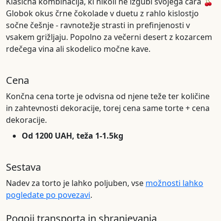
Klasična kombinacija, ki nikoli ne izgubi svojega čara 🍒
Globok okus črne čokolade v duetu z rahlo kislostjo
sočne češnje - ravnotežje strasti in prefinjenosti v
vsakem grižljaju. Popolno za večerni desert z kozarcem
rdečega vina ali skodelico močne kave.
Cena
Končna cena torte je odvisna od njene teže ter količine
in zahtevnosti dekoracije, torej cena same torte + cena
dekoracije.
Od 1200 UAH, teža 1-1.5kg
Sestava
Nadev za torto je lahko poljuben, vse
možnosti lahko
pogledate po povezavi
.
Pogoji transporta in shranjevanja