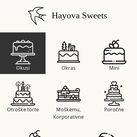
Hayova Sweets
Okusi
Okras
Mini
Otroške torte
Moškemu,
Poročne
Korporativne