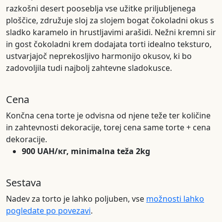
razkošni desert pooseblja vse užitke priljubljenega
ploščice, združuje sloj za slojem bogat čokoladni okus s
sladko karamelo in hrustljavimi arašidi. Nežni kremni sir
in gost čokoladni krem dodajata torti idealno teksturo,
ustvarjajoč neprekosljivo harmonijo okusov, ki bo
zadovoljila tudi najbolj zahtevne sladokusce.
Cena
Končna cena torte je odvisna od njene teže ter količine
in zahtevnosti dekoracije, torej cena same torte + cena
dekoracije.
900 UAH/кг, minimalna teža 2kg
Sestava
Nadev za torto je lahko poljuben, vse
možnosti lahko
pogledate po povezavi
.