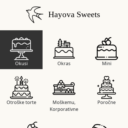
Hayova Sweets
Okusi
Okras
Mini
Otroške torte
Moškemu,
Poročne
Korporativne