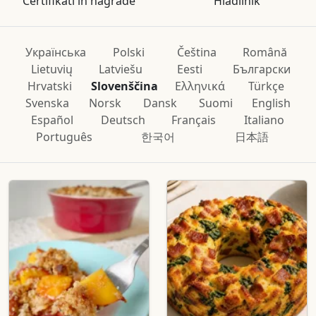
Certifikati in nagrade
Hladilnik
Українська
Polski
Čeština
Română
Lietuvių
Latviešu
Eesti
Български
Hrvatski
Slovenščina
Ελληνικά
Türkçe
Svenska
Norsk
Dansk
Suomi
English
Español
Deutsch
Français
Italiano
Português
한국어
日本語