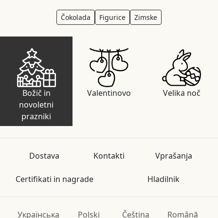
Čokolada
Figurice
Zimske
Božič in
Valentinovo
Velika noč
novoletni
prazniki
Dostava
Kontakti
Vprašanja
Certifikati in nagrade
Hladilnik
Українська
Polski
Čeština
Română