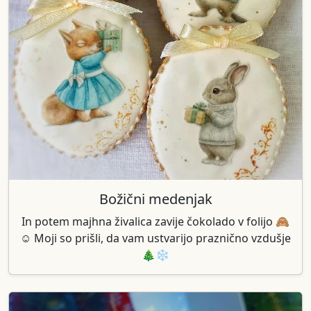
Božični medenjak
In potem majhna živalica zavije čokolado v folijo 🙈
☺️ Moji so prišli, da vam ustvarijo praznično vzdušje
🎄❄️