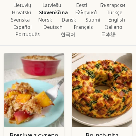
Lietuvių
Latviešu
Eesti
Български
Hrvatski
Slovenščina
Ελληνικά
Türkçe
Svenska
Norsk
Dansk
Suomi
English
Español
Deutsch
Français
Italiano
Português
한국어
日本語
Breskve z ovseno
Brunch-pita