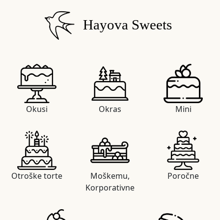
Hayova Sweets
Okusi
Okras
Mini
Otroške torte
Moškemu,
Poročne
Korporativne