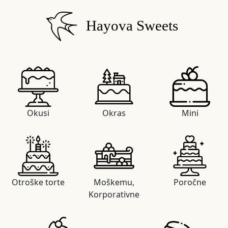
Hayova Sweets
Okusi
Okras
Mini
Otroške torte
Moškemu,
Poročne
Korporativne