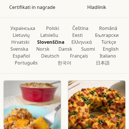
Certifikati in nagrade
Hladilnik
Українська
Polski
Čeština
Română
Lietuvių
Latviešu
Eesti
Български
Hrvatski
Slovenščina
Ελληνικά
Türkçe
Svenska
Norsk
Dansk
Suomi
English
Español
Deutsch
Français
Italiano
Português
한국어
日本語