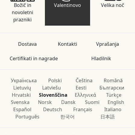
Božič in
Valentinovo
Velika noč
novoletni
prazniki
Dostava
Kontakti
Vprašanja
Certifikati in nagrade
Hladilnik
Українська
Polski
Čeština
Română
Lietuvių
Latviešu
Eesti
Български
Hrvatski
Slovenščina
Ελληνικά
Türkçe
Svenska
Norsk
Dansk
Suomi
English
Español
Deutsch
Français
Italiano
Português
한국어
日本語