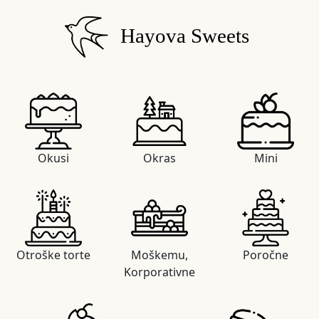
Hayova Sweets
Okusi
Okras
Mini
Otroške torte
Moškemu,
Poročne
Korporativne