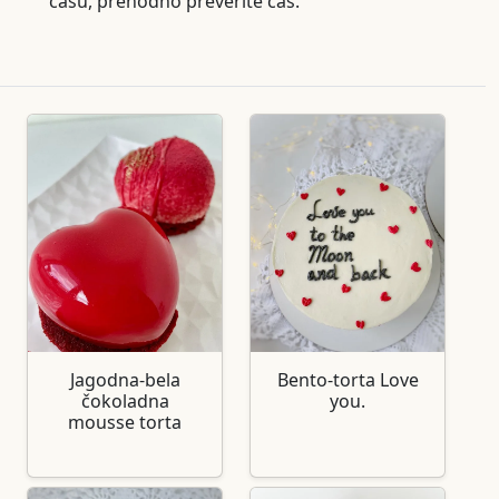
času, prehodno preverite čas.
Jagodna-bela
Bento-torta Love
čokoladna
you.
mousse torta