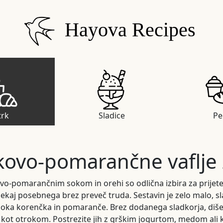
Hayova Recipes
trk
Sladice
Pe
ovo-pomarančne vaflje 
ovo-pomarančnim sokom in orehi so odlična izbira za prijete
nekaj posebnega brez preveč truda. Sestavin je zelo malo, sl
oka korenčka in pomaranče. Brez dodanega sladkorja, dišeč
 kot otrokom. Postrezite jih z grškim jogurtom, medom ali 