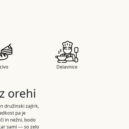
civo
Delavnice
z orehi
n družinski zajtrk,
adkost pa je
i in nežni, bodo
kar sami — so zelo