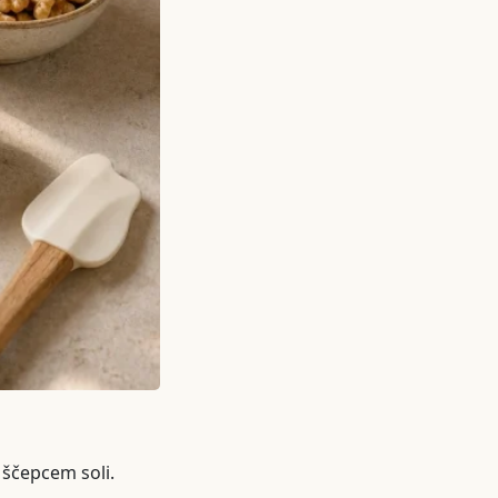
s ščepcem soli.