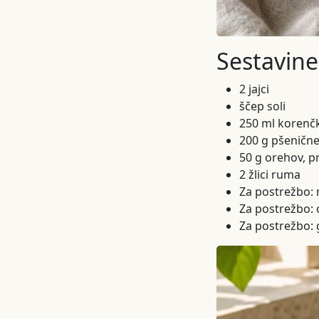
Sestavine
2 jajci
ščep soli
250 ml koren
200 g pšenične
50 g orehov, 
2 žlici ruma
Za postrežbo:
Za postrežbo: 
Za postrežbo: 