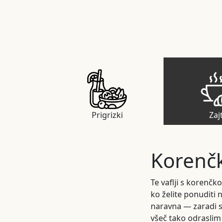
Prigrizki
Zaj
Korenčk
Te vaflji s korenčk
ko želite ponuditi 
naravna — zaradi s
všeč tako odraslim