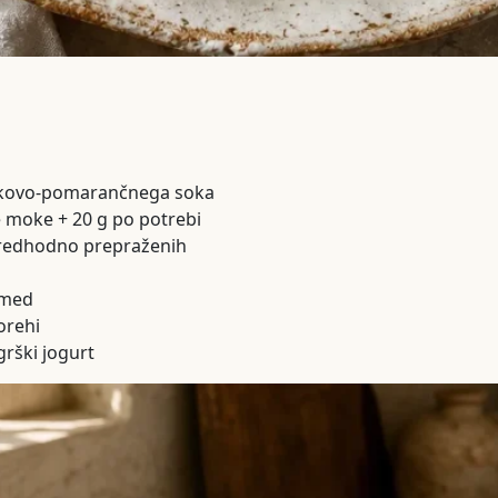
čkovo-pomarančnega soka
 moke + 20 g po potrebi
predhodno prepraženih
 med
orehi
grški jogurt