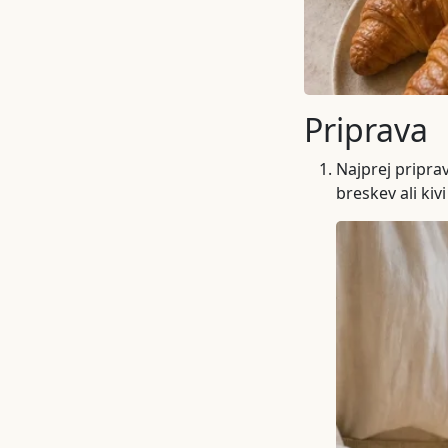
Priprava
Najprej priprav
breskev ali kiv