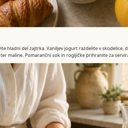
ite hladni del zajtrka. Vaniljev jogurt razdelite v skodelice,
i ter maline. Pomarančni sok in rogljičke prihranite za servir