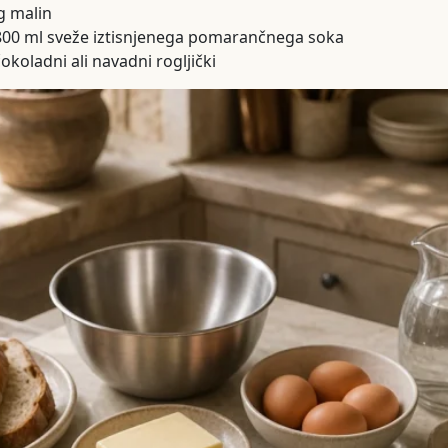
g malin
 800 ml sveže iztisnjenega pomarančnega soka
čokoladni ali navadni rogljički