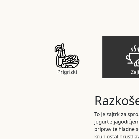
Prigrizki
Zaj
Razkoše
To je zajtrk za spr
jogurt z jagodičjem
pripravite hladne s
kruh ostal hrustlja