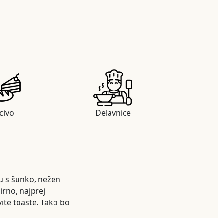
civo
Delavnice
hu s šunko, nežen
irno, najprej
vite toaste. Tako bo