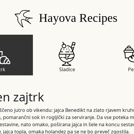
Hayova Recipes
trk
Sladice
Pe
n zajtrk
oščeno jutro ob vikendu: jajca Benedikt na zlato rjavem kru
, pomarančni sok in rogljički za serviranje. Da vse poteka m
estavine, nato omako, poširana jajca in šele na koncu sesta
v, jajca topla, omaka holandez pa se ne bo preveč zgostila.