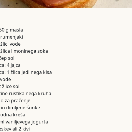
50 g masla
 rumenjaki
žlici vode
 žlica limoninega soka
čep soli
a: 4 jajca
ca: 1 žlica jedilnega kisa
 vode
žlice soli
ezine rustikalnega kruha
lo za praženje
ezin dimljene šunke
 vodna kreša
ml vaniljevega jogurta
skev ali 2 kivi