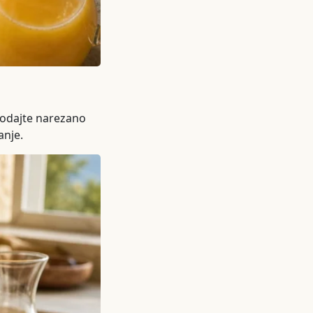
 dodajte narezano
anje.