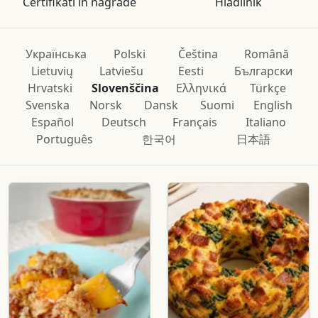
Certifikati in nagrade
Hladilnik
Українська
Polski
Čeština
Română
Lietuvių
Latviešu
Eesti
Български
Hrvatski
Slovenščina
Ελληνικά
Türkçe
Svenska
Norsk
Dansk
Suomi
English
Español
Deutsch
Français
Italiano
Português
한국어
日本語