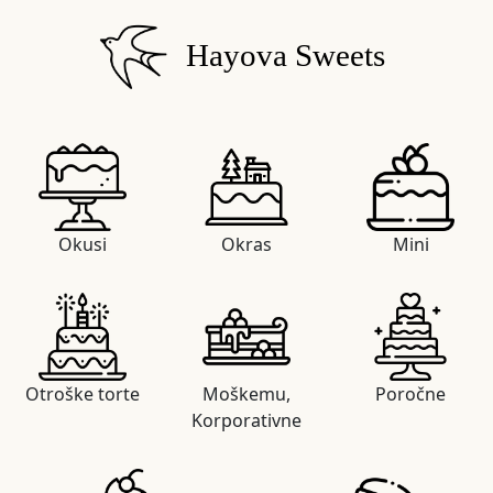
Hayova Sweets
Okusi
Okras
Mini
Otroške torte
Moškemu,
Poročne
Korporativne