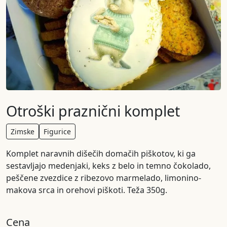
Otroški praznični komplet
Zimske
Figurice
Komplet naravnih dišečih domačih piškotov, ki ga
sestavljajo medenjaki, keks z belo in temno čokolado,
peščene zvezdice z ribezovo marmelado, limonino-
makova srca in orehovi piškoti. Teža 350g.
Cena