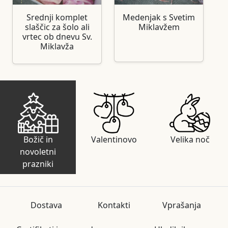
Srednji komplet
Medenjak s Svetim
slaščic za šolo ali
Miklavžem
vrtec ob dnevu Sv.
Miklavža
Božič in
Valentinovo
Velika noč
novoletni
prazniki
Dostava
Kontakti
Vprašanja