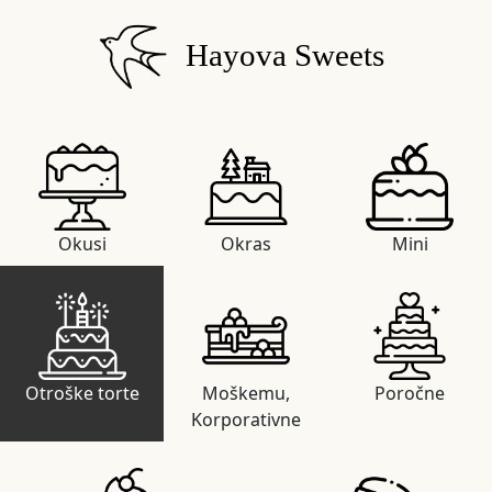
Hayova Sweets
Okusi
Okras
Mini
Otroške torte
Moškemu,
Poročne
Korporativne