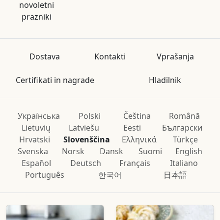
novoletni
prazniki
Dostava
Kontakti
Vprašanja
Certifikati in nagrade
Hladilnik
Українська
Polski
Čeština
Română
Lietuvių
Latviešu
Eesti
Български
Hrvatski
Slovenščina
Ελληνικά
Türkçe
Svenska
Norsk
Dansk
Suomi
English
Español
Deutsch
Français
Italiano
Português
한국어
日本語