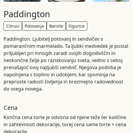
Paddington
Citrusi
Potovanja
Barvite
Figurice
Paddington. Ljubitelj potovanj in sendvičev s
pomarančnim marmelado. Ta ljubki medvedek je postal
priljubljen pri mnogih zaradi svojih dogodivščin in
neskončne želje po raziskovanju sveta, vedno s seboj
prenašajoč svoj najljubši sendvič. Njegova podoba je
napolnjena s toplino in udobjem, kar spominja na
preproste radosti življenja in brezmejno radovednost
do vsega novega.
Cena
Končna cena torte je odvisna od njene teže ter količine
in zahtevnosti dekoracije, torej cena same torte + cena
dekoracije.