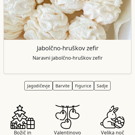
Jabolčno-hruškov zefir
Naravni jabolčno-hruškov zefir
Jagodičevje
Barvite
Figurice
Sadje
Božič in
Valentinovo
Velika noč