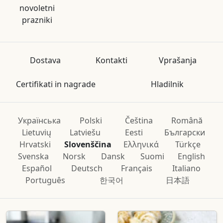
novoletni
prazniki
Dostava
Kontakti
Vprašanja
Certifikati in nagrade
Hladilnik
Українська
Polski
Čeština
Română
Lietuvių
Latviešu
Eesti
Български
Hrvatski
Slovenščina
Ελληνικά
Türkçe
Svenska
Norsk
Dansk
Suomi
English
Español
Deutsch
Français
Italiano
Português
한국어
日本語