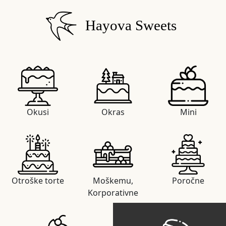
Hayova Sweets
Okusi
Okras
Mini
Otroške torte
Moškemu,
Poročne
Korporativne