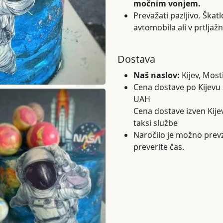
močnim vonjem.
Prevažati pazljivo. Škatl
avtomobila ali v prtljažn
Dostava
Naš naslov:
Kijev, Most
Cena dostave po Kijevu s
UAH
Cena dostave izven Kijev
taksi službe
Naročilo je možno prev
preverite čas.