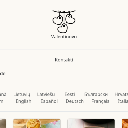
Valentinovo
Kontakti
ade
ână
Lietuvių
Latviešu
Eesti
Български
Hrvat
mi
English
Español
Deutsch
Français
Ital