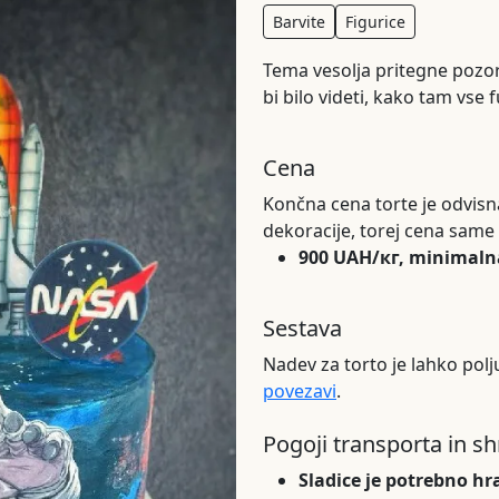
Barvite
Figurice
Tema vesolja pritegne pozor
bi bilo videti, kako tam vse 
Cena
Končna cena torte je odvisna
dekoracije, torej cena same 
900 UAH/кг, minimaln
Sestava
Nadev za torto je lahko pol
povezavi
.
Pogoji transporta in s
Sladice je potrebno hra