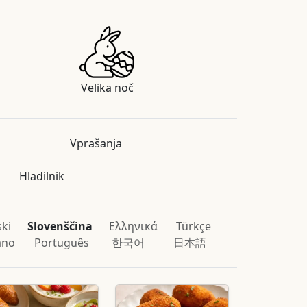
Velika noč
Vprašanja
Hladilnik
ski
Slovenščina
Ελληνικά
Türkçe
iano
Português
한국어
日本語