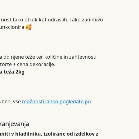
nost tako otrok kot odraslih. Tako zanimivo
funkcionira 🥰
 od njene teže ter količine in zahtevnosti
torte + cena dekoracije.
a teža 2kg
juben, vse
možnosti lahko pogledate po
hranjevanja
niti v hladilniku, izolirane od izdelkov z