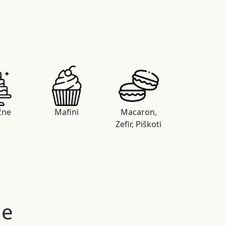
čne
Mafini
Macaron,
Zefir, Piškoti
je