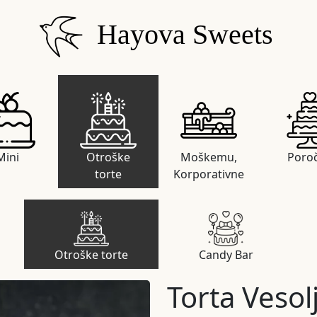
Hayova Sweets
Mini
Otroške
Moškemu,
Poro
torte
Korporativne
Otroške torte
Candy Bar
Torta Vesol