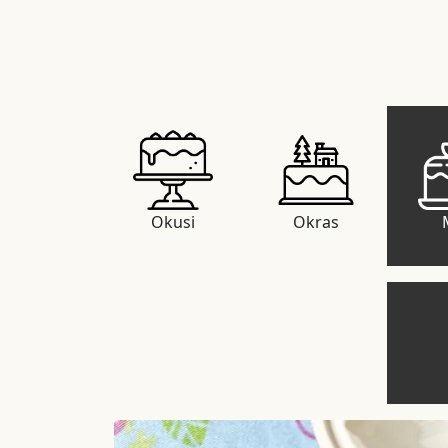
Okusi
Okras