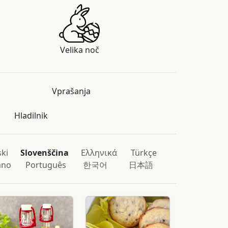
Velika noč
Vprašanja
Hladilnik
ski
Slovenščina
Ελληνικά
Türkçe
iano
Português
한국어
日本語