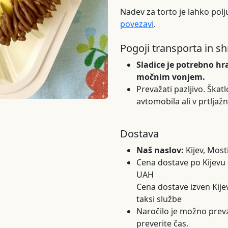
Nadev za torto je lahko pol
povezavi
.
Pogoji transporta in s
Sladice je potrebno hra
močnim vonjem.
Prevažati pazljivo. Škatl
avtomobila ali v prtljažn
Dostava
Naš naslov:
Kijev, Most
Cena dostave po Kijevu s
UAH
Cena dostave izven Kijev
taksi službe
Naročilo je možno prev
preverite čas.