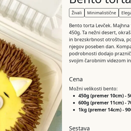
Živali
Minimalistične
Eleg
Bento torta Levček. Majhna t
450g. Ta nežni desert, okraš
in brezskrbnost otroštva, p
njegov poseben dan. Kompak
podrobnosti dodajo prazničn
svojim čarobnim videzom i
Cena
Možni velikosti bento:
450g (premer 10cm) - 
600g (premer 11cm) - 
1kg (premer 14cm) - 9
Sestava