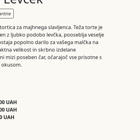
antne
ortica za majhnega slavljenca. Teža torte je
en z ljubko podobo levčka, pooseblja veselje
ostaja popolno darilo za vašega malčka na
tna velikost in skrbno izdelane
i mizi poseben čar, očarajoč vse prisotne s
n okusom.
500 UAH
700 UAH
00 UAH