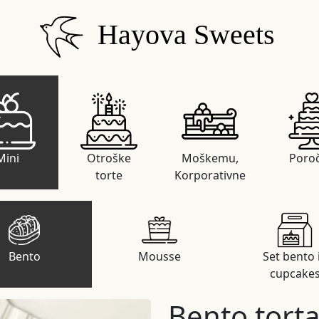
Hayova Sweets
Mini
Otroške
Moškemu,
Poro
torte
Korporativne
Bento
Mousse
Set bento 
cupcake
Bento tort