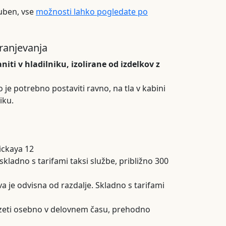
juben, vse
možnosti lahko pogledate po
hranjevanja
niti v hladilniku, izolirane od izdelkov z
o je potrebno postaviti ravno, na tla v kabini
iku.
ickaya 12
kladno s tarifami taksi službe, približno 300
a je odvisna od razdalje. Skladno s tarifami
zeti osebno v delovnem času, prehodno