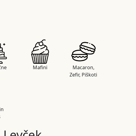
čne
Mafini
Macaron,
Zefir, Piškoti
in
s
a Levček