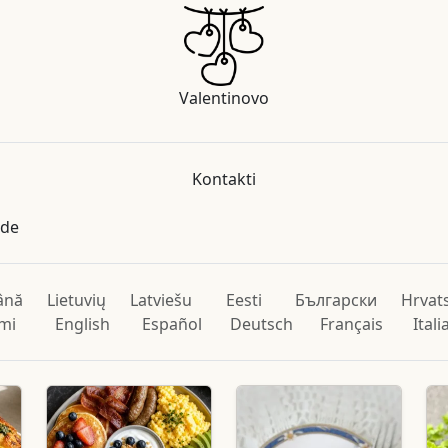
Valentinovo
Kontakti
ade
ână
Lietuvių
Latviešu
Eesti
Български
Hrvat
mi
English
Español
Deutsch
Français
Ital