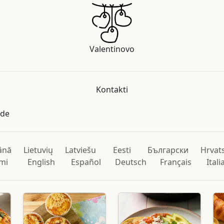
Valentinovo
Kontakti
ade
ână
Lietuvių
Latviešu
Eesti
Български
Hrvat
mi
English
Español
Deutsch
Français
Ital