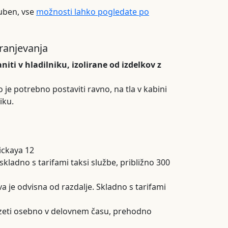
juben, vse
možnosti lahko pogledate po
hranjevanja
niti v hladilniku, izolirane od izdelkov z
o je potrebno postaviti ravno, na tla v kabini
iku.
ickaya 12
kladno s tarifami taksi službe, približno 300
a je odvisna od razdalje. Skladno s tarifami
zeti osebno v delovnem času, prehodno