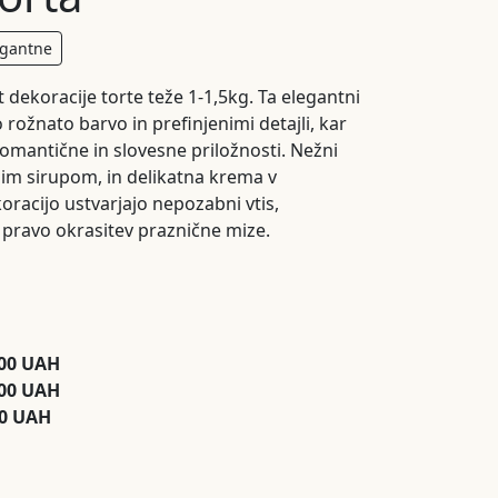
egantne
dekoracije torte teže 1-1,5kg. Ta elegantni
 rožnato barvo in prefinjenimi detajli, kar
romantične in slovesne priložnosti. Nežni
nim sirupom, in delikatna krema v
oracijo ustvarjajo nepozabni vtis,
v pravo okrasitev praznične mize.
500 UAH
700 UAH
00 UAH