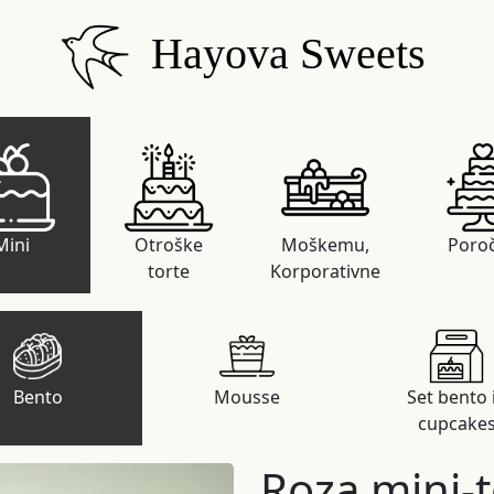
Hayova Sweets
Mini
Otroške
Moškemu,
Poro
torte
Korporativne
Bento
Mousse
Set bento 
cupcake
Roza mini-t