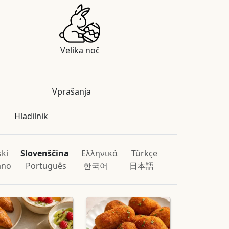
Velika noč
Vprašanja
Hladilnik
ski
Slovenščina
Ελληνικά
Türkçe
iano
Português
한국어
日本語