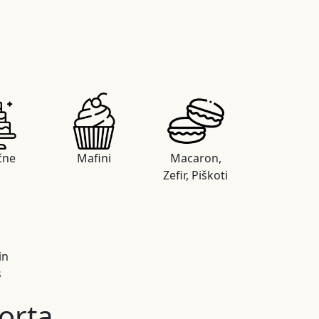
čne
Mafini
Macaron,
Zefir, Piškoti
in
s
orta