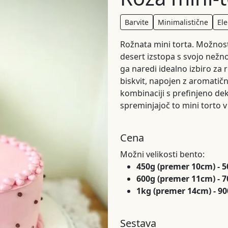
Barvite
Minimalistične
El
Rožnata mini torta. Možnost 
desert izstopa s svojo nežno
ga naredi idealno izbiro za 
biskvit, napojen z aromatič
kombinaciji s prefinjeno dek
spreminjajoč to mini torto 
Cena
Možni velikosti bento:
450g (premer 10cm) - 
600g (premer 11cm) - 
1kg (premer 14cm) - 9
Sestava