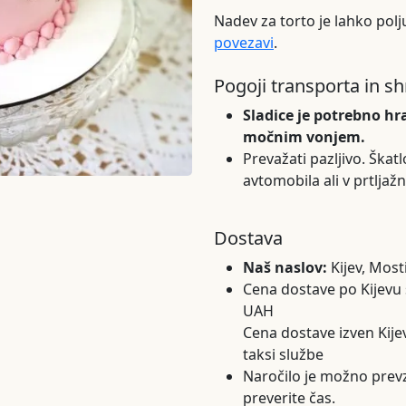
Nadev za torto je lahko pol
povezavi
.
Pogoji transporta in s
Sladice je potrebno hra
močnim vonjem.
Prevažati pazljivo. Škatl
avtomobila ali v prtljažn
Dostava
Naš naslov:
Kijev, Most
Cena dostave po Kijevu s
UAH
Cena dostave izven Kijev
taksi službe
Naročilo je možno prev
preverite čas.